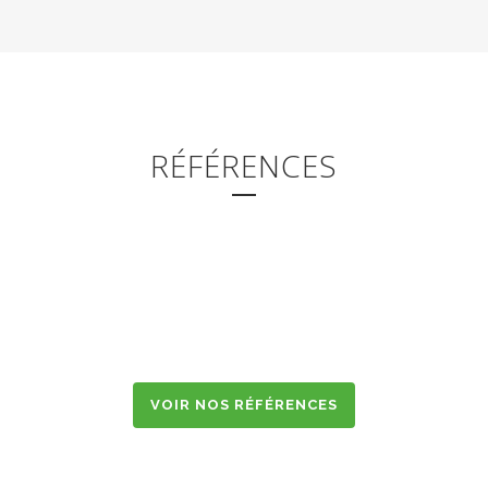
RÉFÉRENCES
CASERNE ARDANT DU PICQ
GYMNASE LEO LAGRANGE
EHPAD LA FONTAINE D’URSULINE
EHPAD « LES BALCONS DE TIVOLI »
CROUS RESTO U’ N°2 – PESSAC
SGAMI SUD-OUEST (33)
VOIR NOS RÉFÉRENCES